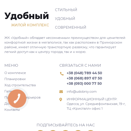
СТИЛЬНЫЙ
Удобный
УДОБНЫЙ
ЖИЛОЙ КОМПЛЕКС
СОВРЕМЕННЫЙ
ЖК «Удобный» обладает несомненным преимуществом для ценителей
комфортной жизни в мегаполисе, так как расположен в Приморском
районе, имеет отличную транспортную развязку, что гарантирует
легкий доступ как к центру города, так и к морю.
МЕНЮ
СВЯЗАТЬСЯ С НАМИ
О комплексе
+38 (048) 789 44 50
+38 (068) 897 67 50
Планировки
+38 (093) 000 77 50
Ход строительства
Галерея
info@udobniy.com
Проекты интерьеров
ИНФОРМАЦИОННЫЙ ЦЕНТР:
КНОПКА
СВЯЗИ
Документы
Одесса, ул. Среднефонтанская, 19-г,
ТЦ «Кристалл» офис 1
Контакты
ПОДПИСЫВАЙТЕСЬ НА НАС