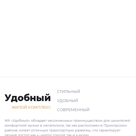
СТИЛЬНЫЙ
Удобный
УДОБНЫЙ
ЖИЛОЙ КОМПЛЕКС
СОВРЕМЕННЫЙ
ЖК «Удобный» обладает несомненным преимуществом для ценителей
комфортной жизни в мегаполисе, так как расположен в Приморском
районе, имеет отличную транспортную развязку, что гарантирует
легкий доступ как к центру города, так и к морю.