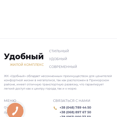
СТИЛЬНЫЙ
Удобный
УДОБНЫЙ
ЖИЛОЙ КОМПЛЕКС
СОВРЕМЕННЫЙ
ЖК «Удобный» обладает несомненным преимуществом для ценителей
комфортной жизни в мегаполисе, так как расположен в Приморском
районе, имеет отличную транспортную развязку, что гарантирует
легкий доступ как к центру города, так и к морю.
МЕНЮ
СВЯЗАТЬСЯ С НАМИ
О комплексе
+38 (048) 789 44 50
КНОПКА
+38 (068) 897 67 50
Планировки
СВЯЗИ
+38 (093) 000 77 50