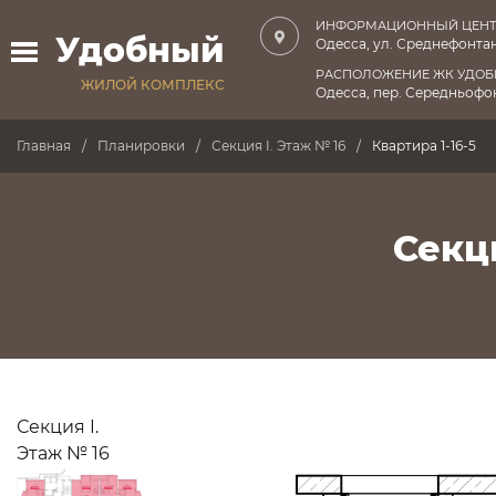
ИНФОРМАЦИОННЫЙ ЦЕНТ
Удобный
Одесса, ул. Среднефонтан
РАСПОЛОЖЕНИЕ ЖК УДО
ЖИЛОЙ КОМПЛЕКС
Одесса, пер. Середньофон
Главная
Планировки
Секция I. Этаж № 16
Квартира 1-16-5
Секци
Секция I.
Этаж № 16
ПРОДАНО
ПРОДАНО
ПРОДАНО
ПРОДАНО