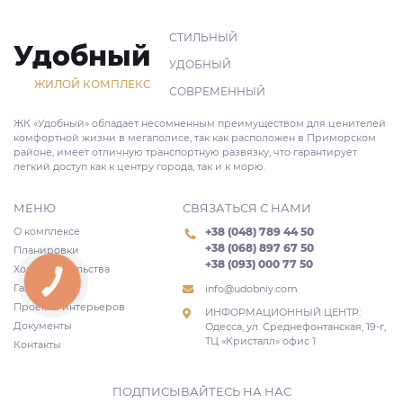
СТИЛЬНЫЙ
Удобный
УДОБНЫЙ
ЖИЛОЙ КОМПЛЕКС
СОВРЕМЕННЫЙ
ЖК «Удобный» обладает несомненным преимуществом для ценителей
комфортной жизни в мегаполисе, так как расположен в Приморском
районе, имеет отличную транспортную развязку, что гарантирует
легкий доступ как к центру города, так и к морю.
МЕНЮ
СВЯЗАТЬСЯ С НАМИ
О комплексе
+38 (048) 789 44 50
+38 (068) 897 67 50
Планировки
+38 (093) 000 77 50
Ход строительства
КНОПКА
Галерея
info@udobniy.com
СВЯЗИ
Проекты интерьеров
ИНФОРМАЦИОННЫЙ ЦЕНТР:
Документы
Одесса, ул. Среднефонтанская, 19-г,
ТЦ «Кристалл» офис 1
Контакты
ПОДПИСЫВАЙТЕСЬ НА НАС