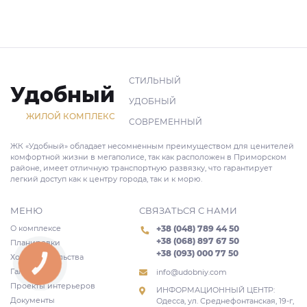
СТИЛЬНЫЙ
Удобный
УДОБНЫЙ
ЖИЛОЙ КОМПЛЕКС
СОВРЕМЕННЫЙ
ЖК «Удобный» обладает несомненным преимуществом для ценителей
комфортной жизни в мегаполисе, так как расположен в Приморском
районе, имеет отличную транспортную развязку, что гарантирует
легкий доступ как к центру города, так и к морю.
МЕНЮ
СВЯЗАТЬСЯ С НАМИ
О комплексе
+38 (048) 789 44 50
+38 (068) 897 67 50
Планировки
+38 (093) 000 77 50
Ход строительства
КНОПКА
СВЯЗИ
Галерея
info@udobniy.com
Проекты интерьеров
ИНФОРМАЦИОННЫЙ ЦЕНТР:
Документы
Одесса, ул. Среднефонтанская, 19-г,