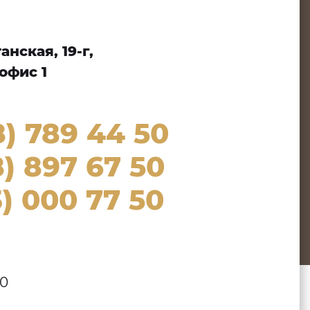
нская, 19-г,
офис 1
8) 789 44 50
) 897 67 50
) 000 77 50
:
00