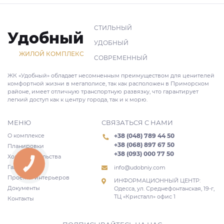
СТИЛЬНЫЙ
Удобный
УДОБНЫЙ
ЖИЛОЙ КОМПЛЕКС
СОВРЕМЕННЫЙ
ЖК «Удобный» обладает несомненным преимуществом для ценителей
комфортной жизни в мегаполисе, так как расположен в Приморском
районе, имеет отличную транспортную развязку, что гарантирует
легкий доступ как к центру города, так и к морю.
МЕНЮ
СВЯЗАТЬСЯ С НАМИ
О комплексе
+38 (048) 789 44 50
+38 (068) 897 67 50
Планировки
+38 (093) 000 77 50
Ход строительства
КНОПКА
Галерея
СВЯЗИ
info@udobniy.com
Проекты интерьеров
ИНФОРМАЦИОННЫЙ ЦЕНТР:
Документы
Одесса, ул. Среднефонтанская, 19-г,
ТЦ «Кристалл» офис 1
Контакты