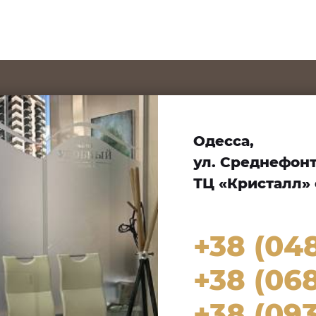
Одесса,
ул. Среднефонта
ТЦ «Кристалл» 
+38 (04
+38 (068
+38 (093