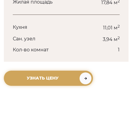
2
Жилая площадь
17,84 м
2
Кухня
11,01 м
2
Сан. узел
3,94 м
Кол-во комнат
1
УЗНАТЬ ЦЕНУ