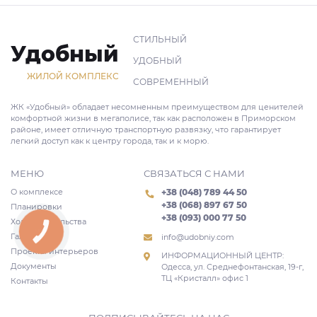
СТИЛЬНЫЙ
Удобный
УДОБНЫЙ
ЖИЛОЙ КОМПЛЕКС
СОВРЕМЕННЫЙ
ЖК «Удобный» обладает несомненным преимуществом для ценителей
комфортной жизни в мегаполисе, так как расположен в Приморском
районе, имеет отличную транспортную развязку, что гарантирует
легкий доступ как к центру города, так и к морю.
МЕНЮ
СВЯЗАТЬСЯ С НАМИ
О комплексе
+38 (048) 789 44 50
+38 (068) 897 67 50
Планировки
+38 (093) 000 77 50
Ход строительства
КНОПКА
Галерея
СВЯЗИ
info@udobniy.com
Проекты интерьеров
ИНФОРМАЦИОННЫЙ ЦЕНТР:
Документы
Одесса, ул. Среднефонтанская, 19-г,
ТЦ «Кристалл» офис 1
Контакты