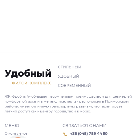
СТИЛЬНЫЙ
Удобный
УДОБНЫЙ
ЖИЛОЙ КОМПЛЕКС
СОВРЕМЕННЫЙ
ЖК «Удобный» обладает несомненным преимуществом для ценителей
комфортной жизни в мегаполисе, так как расположен в Приморском
районе, имеет отличную транспортную развязку, что гарантирует
легкий доступ как к центру города, так и к морю.
МЕНЮ
СВЯЗАТЬСЯ С НАМИ
О комплексе
+38 (048) 789 44 50