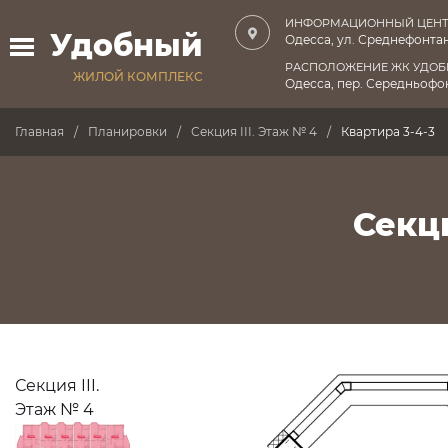
ИНФОРМАЦИОННЫЙ ЦЕНТ
Удобный
Одесса, ул. Среднефонтан
РАСПОЛОЖЕНИЕ ЖК УДО
ЖИЛОЙ КОМПЛЕКС
Одесса, пер. Середньофон
Главная
Планировки
Секция III. Этаж № 4
Квартира 3-4-3
Секци
Секция III.
Этаж № 4
ПРОДАНО
ПРОДАНО
ПРОДАНО
ПРОДАНО
ПРОДАНО
ПРОДАНО