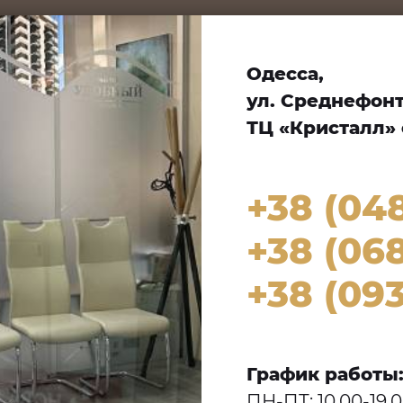
Одесса,
ул. Среднефонта
ТЦ «Кристалл» 
+38 (04
+38 (068
+38 (093
График работы
ПН-ПТ: 10.00-19.