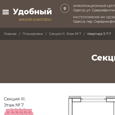
ИНФОРМАЦИОННЫЙ ЦЕНТ
Удобный
Одесса, ул. Среднефонтан
РАСПОЛОЖЕНИЕ ЖК УДО
ЖИЛОЙ КОМПЛЕКС
Одесса, пер. Середньофон
Главная
Планировки
Секция III. Этаж № 7
Квартира 3-7-7
Секци
Секция III.
Этаж № 7
ПРОДАНО
ПРОДАНО
ПРОДАНО
ПРОДАНО
ПРОДАНО
ПРОДАНО