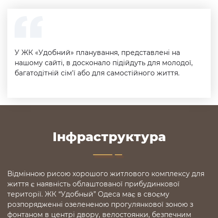
У ЖК «Удобний» планування, представлені на
нашому сайті, в досконало підійдуть для молодої,
багатодітній сім'ї або для самостійного життя.
Інфраструктура
Відмінною рисою хорошого житлового комплексу для
життя є наявність облаштованої прибудинкової
території. ЖК “Удобный” Одеса має в своєму
розпорядженні озелененою прогулянкової зоною з
фонтаном в центрі двору, велостоянки, безпечним