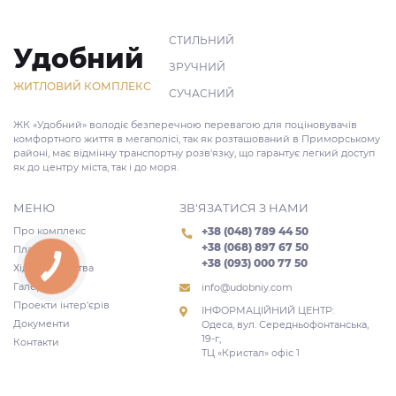
СТИЛЬНИЙ
Удобний
ЗРУЧНИЙ
ЖИТЛОВИЙ КОМПЛЕКС
СУЧАСНИЙ
ЖК «Удобний» володіє безперечною перевагою для поціновувачів
комфортного життя в мегаполісі, так як розташований в Приморському
районі, має відмінну транспортну розв'язку, що гарантує легкий доступ
як до центру міста, так і до моря.
МЕНЮ
ЗВ'ЯЗАТИСЯ З НАМИ
Про комплекс
+38 (048) 789 44 50
+38 (068) 897 67 50
Планування
+38 (093) 000 77 50
Хід будівництва
Галерея
info@udobniy.com
Проекти інтер'єрів
ІНФОРМАЦІЙНИЙ ЦЕНТР:
Документи
Одеса, вул. Середньофонтанська,
19-г,
Контакти
ТЦ «Кристал» офіс 1