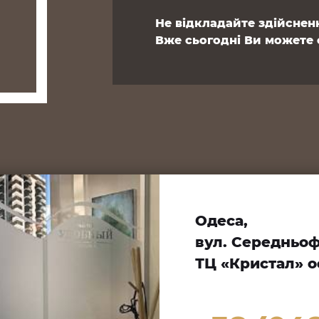
Не відкладайте здійсненн
Вже сьогодні Ви можете 
Одеса,
вул. Середньофо
ТЦ «Кристал» оф