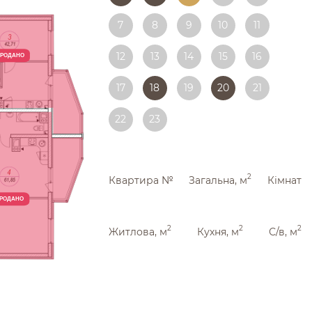
7
8
9
10
11
12
13
14
15
16
РОДАНО
17
18
19
20
21
22
23
2
Квартира №
Загальна, м
Кімнат
РОДАНО
2
2
2
Житлова, м
Кухня, м
С/в, м