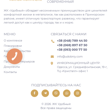
СОВРЕМЕННЫЙ
ЖК «Удобный» обладает несомненным преимуществом для ценителей
комфортной жизни в мегаполисе, так как расположен в Приморском
районе, имеет отличную транспортную развязку, что гарантирует
легкий доступ как к центру города, так и к морю.
МЕНЮ
СВЯЗАТЬСЯ С НАМИ
О комплексе
+38 (048) 789 44 50
+38 (068) 897 67 50
Планировки
+38 (093) 000 77 50
Ход строительства
Галерея
info@udobniy.com
КНОПКА
СВЯЗИ
Проекты интерьеров
ИНФОРМАЦИОННЫЙ ЦЕНТР:
Документы
Одесса, ул. Среднефонтанская, 19-г,
ТЦ «Кристалл» офис 1
Контакты
ПОДПИСЫВАЙТЕСЬ НА НАС
© 2026. ЖК Удобный
Все права защищены