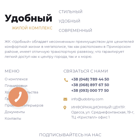
СТИЛЬНЫЙ
Удобный
УДОБНЫЙ
ЖИЛОЙ КОМПЛЕКС
СОВРЕМЕННЫЙ
ЖК «Удобный» обладает несомненным преимуществом для ценителей
комфортной жизни в мегаполисе, так как расположен в Приморском
районе, имеет отличную транспортную развязку, что гарантирует
легкий доступ как к центру города, так и к морю.
МЕНЮ
СВЯЗАТЬСЯ С НАМИ
О комплексе
+38 (048) 789 44 50
+38 (068) 897 67 50
Планировки
+38 (093) 000 77 50
Ход строительства
КНОПКА
Галерея
info@udobniy.com
СВЯЗИ
Проекты интерьеров
ИНФОРМАЦИОННЫЙ ЦЕНТР:
Документы
Одесса, ул. Среднефонтанская, 19-г,
ТЦ «Кристалл» офис 1
Контакты
ПОДПИСЫВАЙТЕСЬ НА НАС