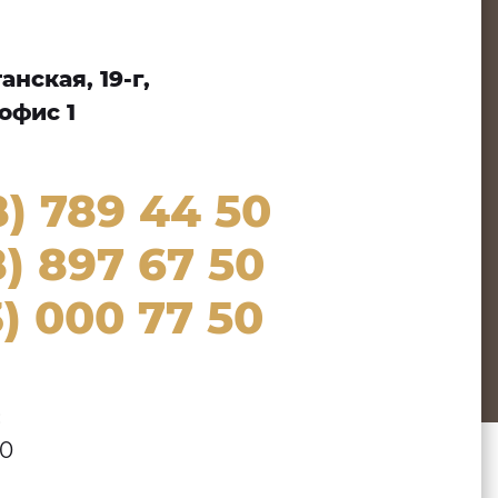
нская, 19-г,
офис 1
8) 789 44 50
) 897 67 50
) 000 77 50
:
00