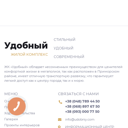
СТИЛЬНЫЙ
Удобный
УДОБНЫЙ
ЖИЛОЙ КОМПЛЕКС
СОВРЕМЕННЫЙ
ЖК «Удобный» обладает несомненным преимуществом для ценителей
комфортной жизни в мегаполисе, так как расположен в Приморском
районе, имеет отличную транспортную развязку, что гарантирует
легкий доступ как к центру города, так и к морю.
МЕНЮ
СВЯЗАТЬСЯ С НАМИ
О комплексе
+38 (048) 789 44 50
+38 (068) 897 67 50
Планировки
+38 (093) 000 77 50
Ход строительства
Галерея
info@udobniy.com
Проекты интерьеров
ИНФОРМАЦИОННЫЙ ЦЕНТР: