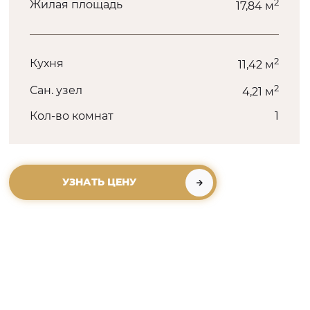
2
Жилая площадь
17,84 м
2
Кухня
11,42 м
2
Сан. узел
4,21 м
Кол-во комнат
1
УЗНАТЬ ЦЕНУ