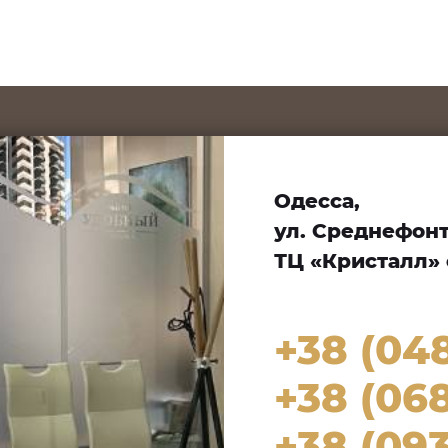
Одесса,
ул. Среднефонта
ТЦ «Кристалл» 
+38 (04
+38 (068
+38 (093