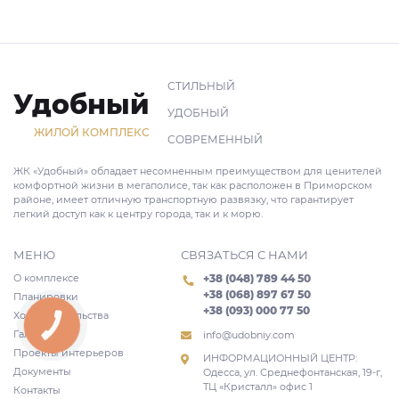
СТИЛЬНЫЙ
Удобный
УДОБНЫЙ
ЖИЛОЙ КОМПЛЕКС
СОВРЕМЕННЫЙ
ЖК «Удобный» обладает несомненным преимуществом для ценителей
комфортной жизни в мегаполисе, так как расположен в Приморском
районе, имеет отличную транспортную развязку, что гарантирует
легкий доступ как к центру города, так и к морю.
МЕНЮ
СВЯЗАТЬСЯ С НАМИ
О комплексе
+38 (048) 789 44 50
+38 (068) 897 67 50
Планировки
+38 (093) 000 77 50
Ход строительства
КНОПКА
СВЯЗИ
Галерея
info@udobniy.com
Проекты интерьеров
ИНФОРМАЦИОННЫЙ ЦЕНТР:
Документы
Одесса, ул. Среднефонтанская, 19-г,
ТЦ «Кристалл» офис 1
Контакты