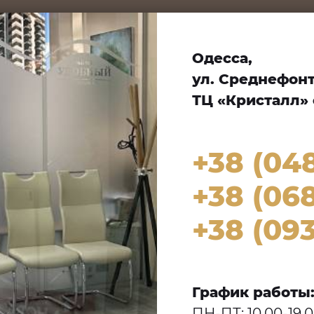
Одесса,
ул. Среднефонта
ТЦ «Кристалл» 
+38 (04
+38 (068
+38 (093
График работы
ПН-ПТ: 10.00-19.