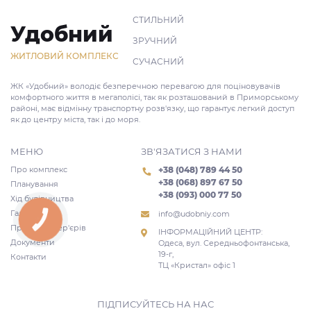
СТИЛЬНИЙ
Удобний
ЗРУЧНИЙ
ЖИТЛОВИЙ КОМПЛЕКС
СУЧАСНИЙ
ЖК «Удобний» володіє безперечною перевагою для поціновувачів
комфортного життя в мегаполісі, так як розташований в Приморському
районі, має відмінну транспортну розв'язку, що гарантує легкий доступ
як до центру міста, так і до моря.
МЕНЮ
ЗВ'ЯЗАТИСЯ З НАМИ
Про комплекс
+38 (048) 789 44 50
+38 (068) 897 67 50
Планування
+38 (093) 000 77 50
Хід будівництва
Галерея
info@udobniy.com
КНОПКА
ЗВ'ЯЗКУ
Проекти інтер'єрів
ІНФОРМАЦІЙНИЙ ЦЕНТР:
Документи
Одеса, вул. Середньофонтанська,
19-г,
Контакти
ТЦ «Кристал» офіс 1
ПІДПИСУЙТЕСЬ НА НАС