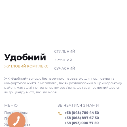
СТИЛЬНИЙ
Удобний
ЗРУЧНИЙ
ЖИТЛОВИЙ КОМПЛЕКС
СУЧАСНИЙ
ЖК «Удобний» володіє безперечною перевагою для поціновувачів
комфортного життя в мегаполісі, так як розташований в Приморському
районі, має відмінну транспортну розв'язку, що гарантує легкий доступ
як до центру міста, так і до моря.
МЕНЮ
ЗВ'ЯЗАТИСЯ З НАМИ
Про комплекс
+38 (048) 789 44 50
+38 (068) 897 67 50
Планування
+38 (093) 000 77 50
Хід будівництва