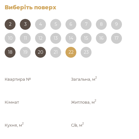
Виберіть поверх
2
3
4
5
6
7
8
9
10
11
12
13
14
15
16
17
18
19
20
21
22
23
2
Квартира №
Загальна, м
2
Кімнат
Житлова, м
2
2
Кухня, м
С/в, м