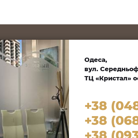
Одеса,
вул. Середньофо
ТЦ «Кристал» оф
+38 (04
+38 (068
+38 (093