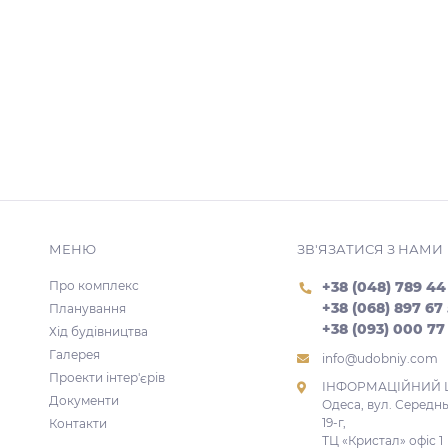
МЕНЮ
ЗВ'ЯЗАТИСЯ З НАМИ
Про комплекс
+38 (048) 789 44
+38 (068) 897 67
Планування
+38 (093) 000 77
Хід будівництва
Галерея
info@udobniy.com
Проекти інтер'єрів
ІНФОРМАЦІЙНИЙ 
Документи
Одеса, вул. Середн
19-г,
Контакти
ТЦ «Кристал» офіс 1