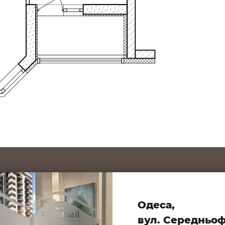
Одеса,
вул. Середньофо