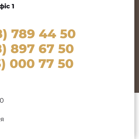
іс 1
8) 789 44 50
) 897 67 50
) 000 77 50
00
ля