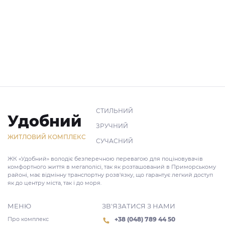
СТИЛЬНИЙ
Удобний
ЗРУЧНИЙ
ЖИТЛОВИЙ КОМПЛЕКС
СУЧАСНИЙ
ЖК «Удобний» володіє безперечною перевагою для поціновувачів
комфортного життя в мегаполісі, так як розташований в Приморському
районі, має відмінну транспортну розв'язку, що гарантує легкий доступ
як до центру міста, так і до моря.
МЕНЮ
ЗВ'ЯЗАТИСЯ З НАМИ
Про комплекс
+38 (048) 789 44 50