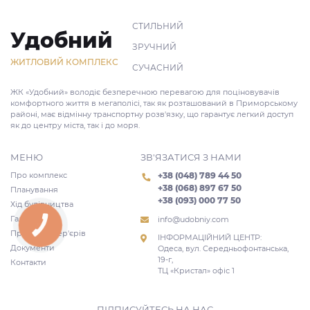
СТИЛЬНИЙ
Удобний
ЗРУЧНИЙ
ЖИТЛОВИЙ КОМПЛЕКС
СУЧАСНИЙ
ЖК «Удобний» володіє безперечною перевагою для поціновувачів
комфортного життя в мегаполісі, так як розташований в Приморському
районі, має відмінну транспортну розв'язку, що гарантує легкий доступ
як до центру міста, так і до моря.
МЕНЮ
ЗВ'ЯЗАТИСЯ З НАМИ
Про комплекс
+38 (048) 789 44 50
+38 (068) 897 67 50
Планування
+38 (093) 000 77 50
Хід будівництва
Галерея
info@udobniy.com
КНОПКА
ЗВ'ЯЗКУ
Проекти інтер'єрів
ІНФОРМАЦІЙНИЙ ЦЕНТР:
Документи
Одеса, вул. Середньофонтанська,
19-г,
Контакти
ТЦ «Кристал» офіс 1
ПІДПИСУЙТЕСЬ НА НАС