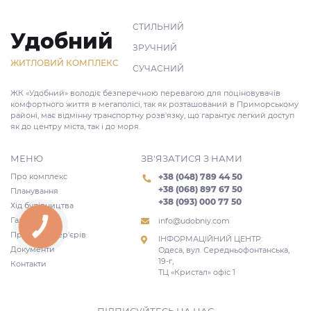
СТИЛЬНИЙ
Удобний
ЗРУЧНИЙ
ЖИТЛОВИЙ КОМПЛЕКС
СУЧАСНИЙ
ЖК «Удобний» володіє безперечною перевагою для поціновувачів
комфортного життя в мегаполісі, так як розташований в Приморському
районі, має відмінну транспортну розв'язку, що гарантує легкий доступ
як до центру міста, так і до моря.
МЕНЮ
ЗВ'ЯЗАТИСЯ З НАМИ
Про комплекс
+38 (048) 789 44 50
+38 (068) 897 67 50
Планування
+38 (093) 000 77 50
Хід будівництва
Галерея
info@udobniy.com
КНОПКА
ЗВ'ЯЗКУ
Проекти інтер'єрів
ІНФОРМАЦІЙНИЙ ЦЕНТР:
Документи
Одеса, вул. Середньофонтанська,
19-г,
Контакти
ТЦ «Кристал» офіс 1