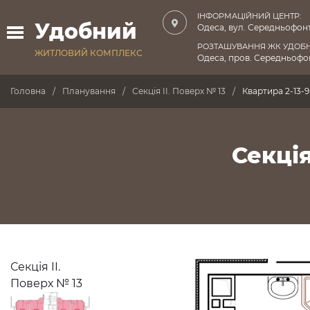
ІНФОРМАЦІЙНИЙ ЦЕНТР:
Удобний
Одеса, вул. Середньофонт
РОЗТАШУВАННЯ ЖК УДОБ
ЖИТЛОВИЙ КОМПЛЕКС
Одеса, пров. Середньофон
Головна
Планування
Секція II. Поверх № 13
Квартира 2-13-9
Секція
Секція II.
Поверх № 13