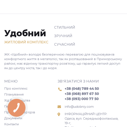
СТИЛЬНИЙ
Удобний
ЗРУЧНИЙ
ЖИТЛОВИЙ КОМПЛЕКС
СУЧАСНИЙ
ЖК «Удобний» володіє безперечною перевагою для поціновувачів
комфортного життя в мегаполісі, так як розташований в Приморському
районі, має відмінну транспортну розв'язку, що гарантує легкий доступ
як до центру міста, так і до моря.
МЕНЮ
ЗВ'ЯЗАТИСЯ З НАМИ
Про комплекс
+38 (048) 789 44 50
+38 (068) 897 67 50
Планування
+38 (093) 000 77 50
Хід будівництва
Галерея
info@udobniy.com
КНОПКА
ЗВ'ЯЗКУ
Проекти інтер'єрів
ІНФОРМАЦІЙНИЙ ЦЕНТР:
Документи
Одеса, вул. Середньофонтанська,
19-г,
Контакти