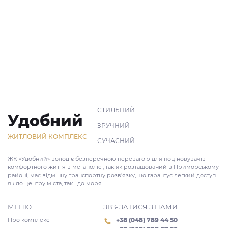
СТИЛЬНИЙ
Удобний
ЗРУЧНИЙ
ЖИТЛОВИЙ КОМПЛЕКС
СУЧАСНИЙ
ЖК «Удобний» володіє безперечною перевагою для поціновувачів
комфортного життя в мегаполісі, так як розташований в Приморському
районі, має відмінну транспортну розв'язку, що гарантує легкий доступ
як до центру міста, так і до моря.
МЕНЮ
ЗВ'ЯЗАТИСЯ З НАМИ
Про комплекс
+38 (048) 789 44 50