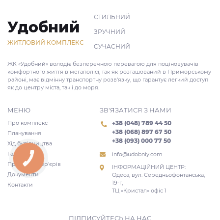
СТИЛЬНИЙ
Удобний
ЗРУЧНИЙ
ЖИТЛОВИЙ КОМПЛЕКС
СУЧАСНИЙ
ЖК «Удобний» володіє безперечною перевагою для поціновувачів
комфортного життя в мегаполісі, так як розташований в Приморському
районі, має відмінну транспортну розв'язку, що гарантує легкий доступ
як до центру міста, так і до моря.
МЕНЮ
ЗВ'ЯЗАТИСЯ З НАМИ
Про комплекс
+38 (048) 789 44 50
+38 (068) 897 67 50
Планування
+38 (093) 000 77 50
Хід будівництва
Галерея
info@udobniy.com
КНОПКА
ЗВ'ЯЗКУ
Проекти інтер'єрів
ІНФОРМАЦІЙНИЙ ЦЕНТР:
Документи
Одеса, вул. Середньофонтанська,
19-г,
Контакти
ТЦ «Кристал» офіс 1
ПІДПИСУЙТЕСЬ НА НАС