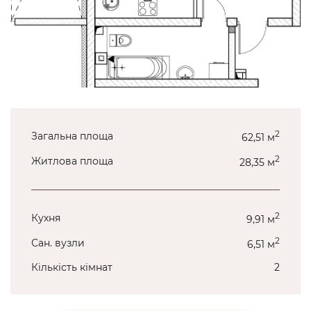
2
Загальна площа
62,51 м
2
Житлова площа
28,35 м
2
Кухня
9,91 м
2
Сан. вузли
6,51 м
Кількість кімнат
2