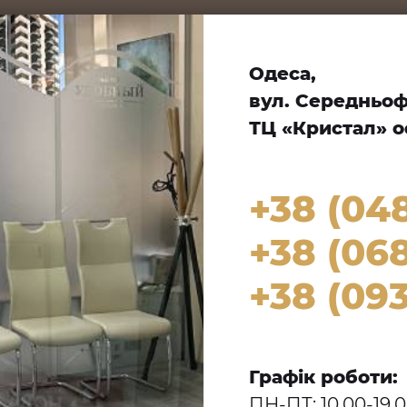
Одеса,
вул. Середньофо
ТЦ «Кристал» оф
+38 (04
+38 (068
+38 (093
Графік роботи:
ПН-ПТ: 10.00-19.