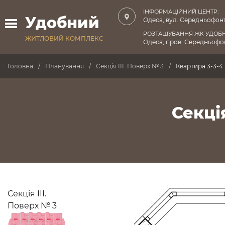
ІНФОРМАЦІЙНИЙ ЦЕНТР:
Удобний
Одеса, вул. Середньофонт
РОЗТАШУВАННЯ ЖК УДОБ
ЖИТЛОВИЙ КОМПЛЕКС
Одеса, пров. Середньофон
Головна
Планування
Секція III. Поверх № 3
Квартира 3-3-4
Секція
Секція III.
Поверх № 3
ПРОДАНО
ПРОДАНО
ПРОДАНО
ПРОДАНО
ПРОДАНО
ПРОДАНО