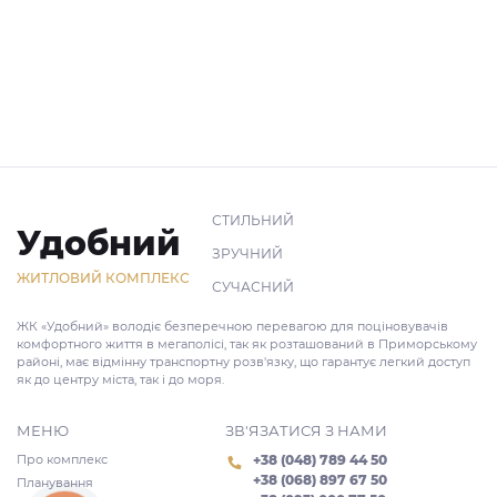
СТИЛЬНИЙ
Удобний
ЗРУЧНИЙ
ЖИТЛОВИЙ КОМПЛЕКС
СУЧАСНИЙ
ЖК «Удобний» володіє безперечною перевагою для поціновувачів
комфортного життя в мегаполісі, так як розташований в Приморському
районі, має відмінну транспортну розв'язку, що гарантує легкий доступ
як до центру міста, так і до моря.
МЕНЮ
ЗВ'ЯЗАТИСЯ З НАМИ
Про комплекс
+38 (048) 789 44 50
+38 (068) 897 67 50
Планування