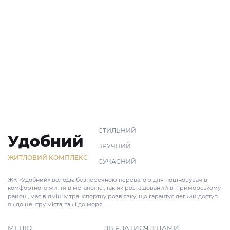
СТИЛЬНИЙ
Удобний
ЗРУЧНИЙ
ЖИТЛОВИЙ КОМПЛЕКС
СУЧАСНИЙ
ЖК «Удобний» володіє безперечною перевагою для поціновувачів
комфортного життя в мегаполісі, так як розташований в Приморському
районі, має відмінну транспортну розв'язку, що гарантує легкий доступ
як до центру міста, так і до моря.
МЕНЮ
ЗВ'ЯЗАТИСЯ З НАМИ