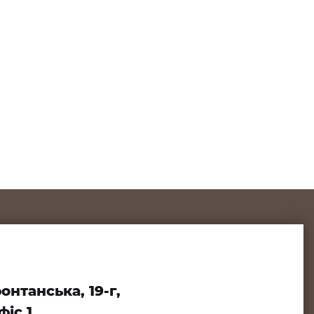
нтанська, 19-г,
іс 1