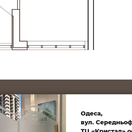
Одеса,
вул. Середньофо
ТЦ «Кристал» оф