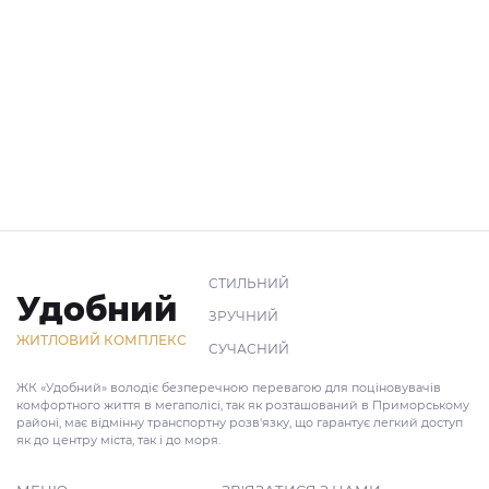
СТИЛЬНИЙ
Удобний
ЗРУЧНИЙ
ЖИТЛОВИЙ КОМПЛЕКС
СУЧАСНИЙ
ЖК «Удобний» володіє безперечною перевагою для поціновувачів
комфортного життя в мегаполісі, так як розташований в Приморському
районі, має відмінну транспортну розв'язку, що гарантує легкий доступ
як до центру міста, так і до моря.