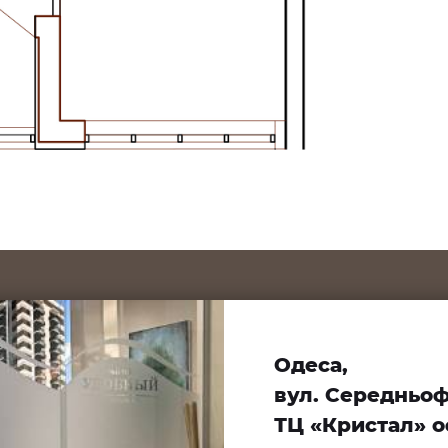
Одеса,
вул. Середньофо
ТЦ «Кристал» оф