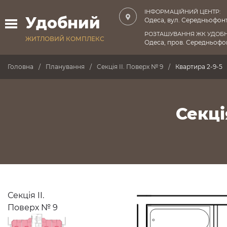
ІНФОРМАЦІЙНИЙ ЦЕНТР:
Удобний
Одеса, вул. Середньофонт
РОЗТАШУВАННЯ ЖК УДОБ
ЖИТЛОВИЙ КОМПЛЕКС
Одеса, пров. Середньофон
Головна
Планування
Секція II. Поверх № 9
Квартира 2-9-5
Секці
Секція II.
Поверх № 9