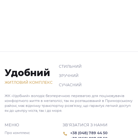
СТИЛЬНИЙ
Удобний
ЗРУЧНИЙ
ЖИТЛОВИЙ КОМПЛЕКС
СУЧАСНИЙ
ЖК «Удобний» володіє безперечною перевагою для поціновувачів
комфортного життя в мегаполісі, так як розташований в Приморському
районі, має відмінну транспортну розв'язку, що гарантує легкий доступ
як до центру міста, так і до моря.
МЕНЮ
ЗВ'ЯЗАТИСЯ З НАМИ
Про комплекс
+38 (048) 789 44 50