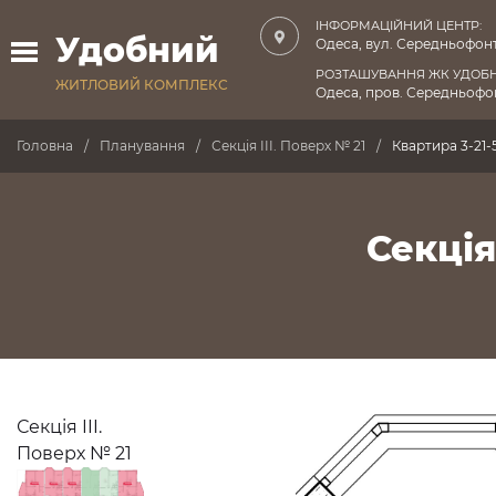
ІНФОРМАЦІЙНИЙ ЦЕНТР:
Удобний
Одеса, вул. Середньофонт
РОЗТАШУВАННЯ ЖК УДОБ
ЖИТЛОВИЙ КОМПЛЕКС
Одеса, пров. Середньофон
Головна
Планування
Секція III. Поверх № 21
Квартира 3-21-
Секція
Секція III.
Поверх № 21
ПРОДАНО
ПРОДАНО
ПРОДАНО
ПРОДАНО