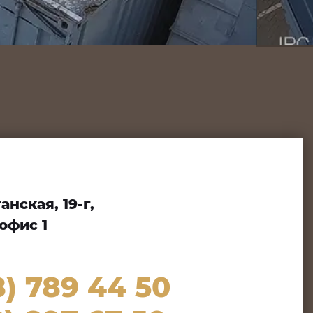
нская, 19-г,
офис 1
8) 789 44 50