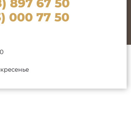
) 897 67 50
) 000 77 50
:
00
кресенье