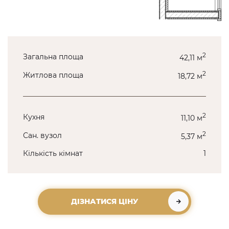
2
Загальна площа
42,11 м
2
Житлова площа
18,72 м
2
Кухня
11,10 м
2
Сан. вузол
5,37 м
Кількість кімнат
1
ДІЗНАТИСЯ ЦІНУ