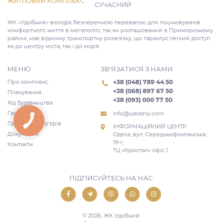
ЖИТЛОВИЙ КОМПЛЕКС
СУЧАСНИЙ
ЖК «Удобний» володіє безперечною перевагою для поціновувачів
комфортного життя в мегаполісі, так як розташований в Приморському
районі, має відмінну транспортну розв'язку, що гарантує легкий доступ
як до центру міста, так і до моря.
МЕНЮ
ЗВ'ЯЗАТИСЯ З НАМИ
Про комплекс
+38 (048) 789 44 50
+38 (068) 897 67 50
Планування
+38 (093) 000 77 50
Хід будівництва
Галерея
info@udobniy.com
КНОПКА
Проекти інтер'єрів
ЗВ'ЯЗКУ
ІНФОРМАЦІЙНИЙ ЦЕНТР:
Документи
Одеса, вул. Середньофонтанська,
19-г,
Контакти
ТЦ «Кристал» офіс 1
ПІДПИСУЙТЕСЬ НА НАС
© 2026. ЖК Удобний