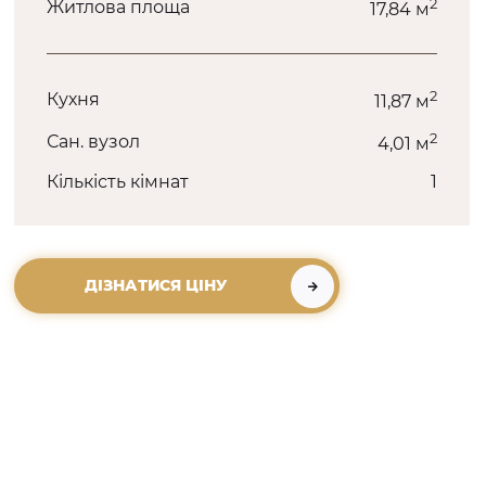
2
Житлова площа
17,84 м
2
Кухня
11,87 м
2
Сан. вузол
4,01 м
Кількість кімнат
1
ДІЗНАТИСЯ ЦІНУ