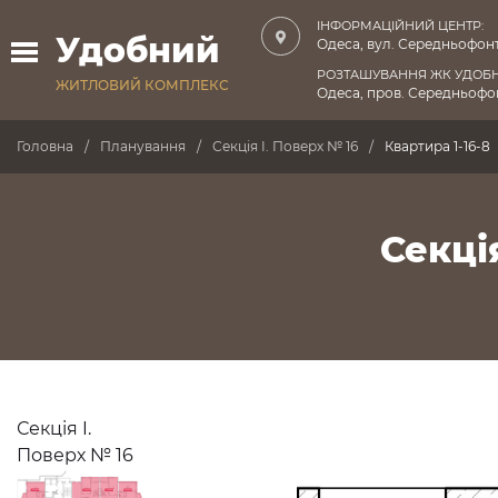
ІНФОРМАЦІЙНИЙ ЦЕНТР:
Удобний
Одеса, вул. Середньофонт
РОЗТАШУВАННЯ ЖК УДОБ
ЖИТЛОВИЙ КОМПЛЕКС
Одеса, пров. Середньофон
Головна
Планування
Секція I. Поверх № 16
Квартира 1-16-8
Секція
Секція I.
Поверх № 16
ПРОДАНО
ПРОДАНО
ПРОДАНО
ПРОДАНО