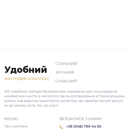
СТИЛЬНИЙ
Удобний
ЗРУЧНИЙ
ЖИТЛОВИЙ КОМПЛЕКС
СУЧАСНИЙ
ЖК «Удобний» володіє безперечною перевагою для поціновувачів
комфортного життя в мегаполісі, так як розташований в Приморському
районі, має відмінну транспортну розв'язку, що гарантує легкий доступ
як до центру міста, так і до моря.
МЕНЮ
ЗВ'ЯЗАТИСЯ З НАМИ
Про комплекс
+38 (048) 789 44 50