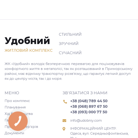
СТИЛЬНИЙ
Удобний
ЗРУЧНИЙ
ЖИТЛОВИЙ КОМПЛЕКС
СУЧАСНИЙ
ЖК «Удобний» володіє безперечною перевагою для поціновувачів
комфортного життя в мегаполісі, так як розташований в Приморському
районі, має відмінну транспортну розв'язку, що гарантує легкий доступ
як до центру міста, так і до моря.
МЕНЮ
ЗВ'ЯЗАТИСЯ З НАМИ
Про комплекс
+38 (048) 789 44 50
+38 (068) 897 67 50
Планування
+38 (093) 000 77 50
Хід будівництва
Галерея
info@udobniy.com
КНОПКА
ЗВ'ЯЗКУ
Проекти інтер'єрів
ІНФОРМАЦІЙНИЙ ЦЕНТР:
Документи
Одеса, вул. Середньофонтанська,