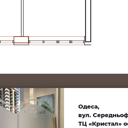
Одеса,
вул. Середньофо
ТЦ «Кристал» оф