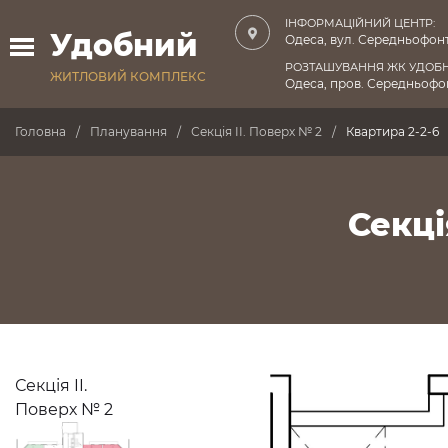
ІНФОРМАЦІЙНИЙ ЦЕНТР:
Удобний
Одеса, вул. Середньофонт
РОЗТАШУВАННЯ ЖК УДОБ
ЖИТЛОВИЙ КОМПЛЕКС
Одеса, пров. Середньофон
Головна
Планування
Секція II. Поверх № 2
Квартира 2-2-6
Секці
Секція II.
Поверх № 2