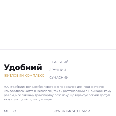
СТИЛЬНИЙ
Удобний
ЗРУЧНИЙ
ЖИТЛОВИЙ КОМПЛЕКС
СУЧАСНИЙ
ЖК «Удобний» володіє безперечною перевагою для поціновувачів
комфортного життя в мегаполісі, так як розташований в Приморському
районі, має відмінну транспортну розв'язку, що гарантує легкий доступ
як до центру міста, так і до моря.
МЕНЮ
ЗВ'ЯЗАТИСЯ З НАМИ