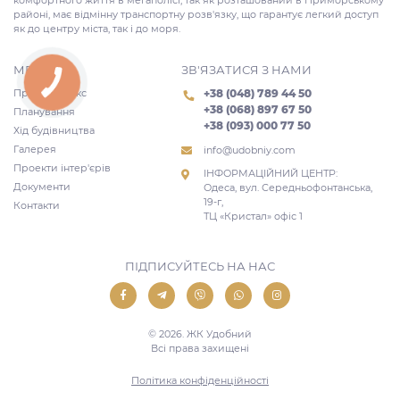
комфортного життя в мегаполісі, так як розташований в Приморському
районі, має відмінну транспортну розв'язку, що гарантує легкий доступ
як до центру міста, так і до моря.
МЕНЮ
ЗВ'ЯЗАТИСЯ З НАМИ
Про комплекс
+38 (048) 789 44 50
+38 (068) 897 67 50
Планування
+38 (093) 000 77 50
Хід будівництва
Галерея
info@udobniy.com
Проекти інтер'єрів
ІНФОРМАЦІЙНИЙ ЦЕНТР:
Документи
Одеса, вул. Середньофонтанська,
19-г,
Контакти
ТЦ «Кристал» офіс 1
ПІДПИСУЙТЕСЬ НА НАС
© 2026. ЖК Удобний
Всі права захищені
Політика конфіденційності