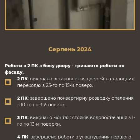
Серпень 2024
Роботи в 2 ПК з боку двору - т
ривають роботи по
фасаду.
2 ПК
: виконано встановлення дверей на холодних
переходах з 25-го по 15-й поверх.
2 ПК
: завершено поквартирну розводку опалення
з 10-го по 3-й поверх.
3 ПК
: виконано монтаж стояків водопостачання з 1-
го по 13-й поверхи.
4 ПК
: завершено роботи з улаштування першого