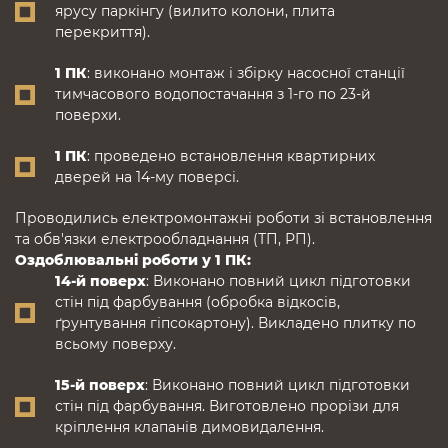
ярусу паркінгу (вилито колони, плита
перекриття).
1 ПК
: виконано монтаж і збірку насосної станції
тимчасового водопостачання з 1-го по 23-й
поверхи.
1 ПК
: проведено встановлення квартирних
дверей на 14-му поверсі.
Проводились електромонтажні роботи зі встановлення
та обв'язки електрообладнання (ТП, РП).
Оздоблювальні роботи у 1 ПК:
14-й поверх
: Виконано повний цикл підготовки
стін під фарбування (обробка відкосів,
ґрунтування гіпсокартону). Викладено плитку по
всьому поверху.
15-й поверх
: Виконано повний цикл підготовки
стін під фарбування. Виготовлено прорізи для
кріплення клапанів димовидалення.