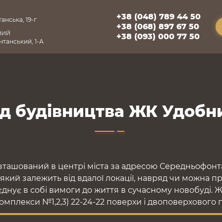
+38 (048) 789 44 50
анська, 19-г
+38 (068) 897 67 50
НИЙ
+38 (093) 000 77 50
танський, 1-А
ід будівництва ЖК Удобн
ташований в центрі міста за адресою Середньофонта
 який залежить від вдалої локації, навряд чи можна п
днує в собі вимоги до життя в сучасному новобуді. 
комплекси №1,2,3) 22-24-22 поверхи і двоповерхового