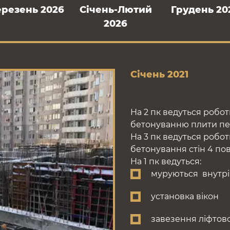
ерезень 2026
Cічень-Лютий
Грудень 20
2026
Січень 2021
На 2 пк ведуться робо
бетонуванню плити пе
На 3 пк ведуться робот
бетонування стін 4 по
На 1 пк ведуться:
муруються внутріш
установка вікон
завезення ліфтов