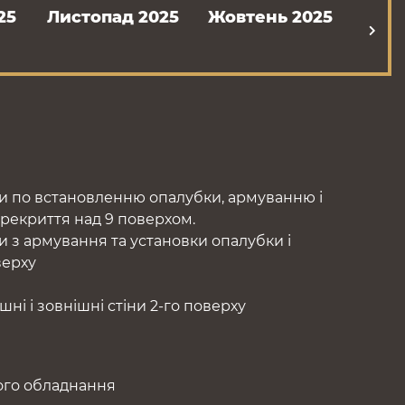
25
Листопад 2025
Жовтень 2025
Вере
ти по встановленню опалубки, армуванню і
рекриття над 9 поверхом.
и з армування та установки опалубки і
верху
ні і зовнішні стіни 2-го поверху
ого обладнання