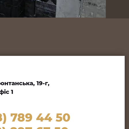
нтанська, 19-г,
іс 1
8) 789 44 50