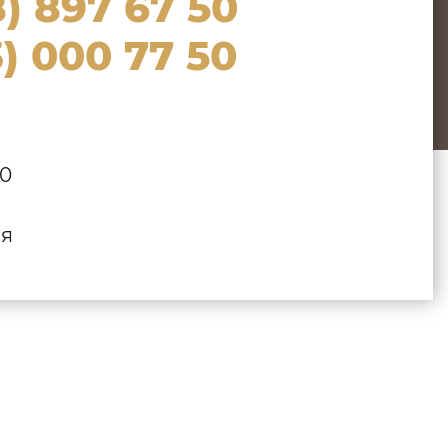
) 897 67 50
) 000 77 50
00
ля