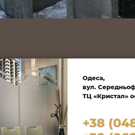
Одеса,
вул. Середньофо
ТЦ «Кристал» оф
+38 (04