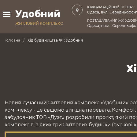
ІНФОРМАЦІЙНИЙ ЦЕНТР:
Удобний
Одеса, вул. Середньофонт
РОЗТАШУВАННЯ ЖК УДОБ
ЖИТЛОВИЙ КОМПЛЕКС
Одеса, пров. Середньофон
Головна
Хід будівництва ЖК Удобний
Х
Новий сучасний житловий комплекс «Удобний» роз
комплексу - це свідомо вигідна перевага. Комфорт,
забудовник ТОВ «Дуэт» розробили проєкт, який поє
комплексів, з яких три житлових будинки (пускові 