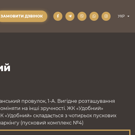
ЗАМОВИТИ ДЗВІНОК
ий
нський провулок, 1-А. Вигідне розташування
роміняти на інші зручності. ЖК «Удобний»
ЖК «Удобний» складається з чотирьох пускових
 паркінгу (пусковий комплекс №4)